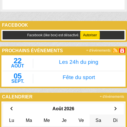
FACEBOOK
Facebook (like box) est désactivé.
Autoriser
PROCHAINS ÉVÉNEMENTS
+ d'évènements
22
Les 24h du ping
AOÛT
05
Fête du sport
SEPT.
CALENDRIER
+ d'évènements
Août 2026
Lu
Ma
Me
Je
Ve
Sa
Di