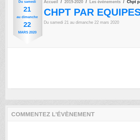
Accueil
2019-2020
Les évènements
Chpt p
Du
samedi
21
CHPT PAR EQUIPES
au
dimanche
Du
samedi
21
au
dimanche
22
mars
2020
22
MARS
2020
COMMENTEZ L’ÉVÈNEMENT