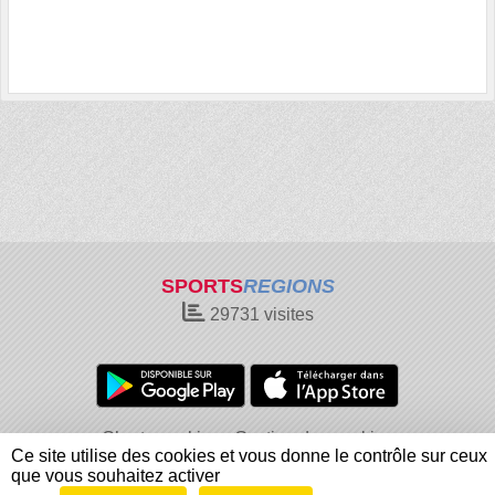
SPORTS
REGIONS
29731
visites
Charte cookies
Gestion des cookies
Ce site utilise des cookies et vous donne le contrôle sur ceux
Informations légales
Signaler un contenu inapproprié
que vous souhaitez activer