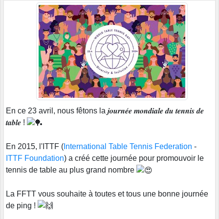
En ce 23 avril, nous fêtons la 𝒋𝒐𝒖𝒓𝒏𝒆́𝒆 𝒎𝒐𝒏𝒅𝒊𝒂𝒍𝒆 𝒅𝒖 𝒕𝒆𝒏𝒏𝒊𝒔 𝒅𝒆
𝒕𝒂𝒃𝒍𝒆 !
En 2015, l'ITTF (
International Table Tennis Federation
-
ITTF Foundation
) a créé cette journée pour promouvoir le
tennis de table au plus grand nombre
La FFTT vous souhaite à toutes et tous une bonne journée
de ping !