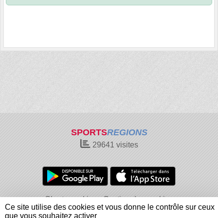
SPORTS
REGIONS
29641
visites
Charte cookies
Gestion des cookies
Ce site utilise des cookies et vous donne le contrôle sur ceux
Informations légales
Signaler un contenu inapproprié
que vous souhaitez activer