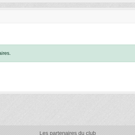
ires.
Les partenaires du club