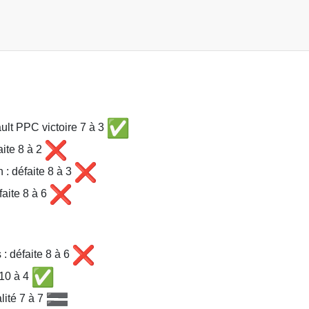
ult PPC victoire 7 à 3
aite 8 à 2
 : défaite 8 à 3
faite 8 à 6
: défaite 8 à 6
 10 à 4
lité 7 à 7