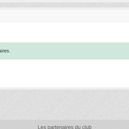
ires.
Les partenaires du club