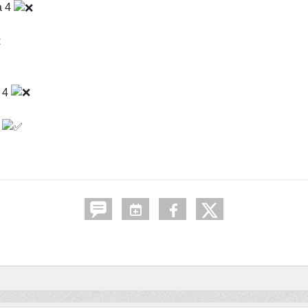
à 4
à 4
2